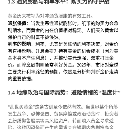
1.3 通货膨胀与利率水平：购买力的守护战
黄金历来被视为对冲通货膨胀的有效工具。
通胀保值
：当发生恶性通货膨胀时，纸币的购买力会急
剧缩水，而黄金的内在价值相对稳定。人们买入黄金以
保护自己的财富不被侵蚀。
利率的影响
：利率，尤其是美联储的利率决策，对金价
有直接影响。升息会提升持有黄金的机会成本（因为黄
金本身不产生利息），并推动美元走强，双重打压金
价。而降息周期则通常利好黄金。2025年，市场对全球
主要央行利率路径的预期，依然是分析师判断金价走势
的重要依据。
1.4 地缘政治与国际局势：避险情绪的“温度计”
“乱世买黄金”这条古训至今依然有效。当世界某个角落
发生战争、恐怖袭击、贸易摩擦或政治动荡时，投资者
会纷纷抛售股票等高风险资产，转而购入黄金寻求避
险。这种因恐慌而产生的需求会在短期内急剧推高金