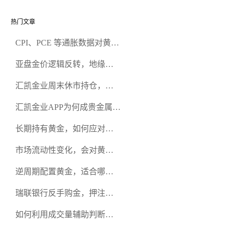
热门文章
CPI、PCE 等通胀数据对黄金
行情的影响有何差异？
亚盘金价逻辑反转，地缘升
温难阻跳空下跌
汇凯金业周末休市持仓，会
额外增加持仓成本吗？
汇凯金业APP为何成贵金属交
易优选？
长期持有黄金，如何应对中
间大幅回调的心态问题？
市场流动性变化，会对黄金
成交价格产生哪些影响？
逆周期配置黄金，适合哪类
风险偏好的投资者？
瑞联银行反手购金，押注黄
金长期价值
如何利用成交量辅助判断黄
金价格的趋势强弱？