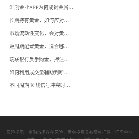
额外增加持仓成本吗？
汇凯金业APP为何成贵金属交
易优选？
长期持有黄金，如何应对中
间大幅回调的心态问题？
市场流动性变化，会对黄金
成交价格产生哪些影响？
逆周期配置黄金，适合哪类
风险偏好的投资者？
瑞联银行反手购金，押注黄
金长期价值
如何利用成交量辅助判断黄
金价格的趋势强弱？
不同周期 K 线信号冲突时，
黄金交易该以哪个为准？
风险提示：金融市场存在风险，黄金投资具有高杠杆性。汇凯金业