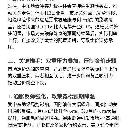
过往，中东地缘冲突升级往往会直接催生避险买盘，推
动黄金走强；但4月13日亚盘，市场关注点已完全转移，
地缘风险带来的避险需求被通胀与利率预期的影响覆
盖。随着美国3月CPI环比大幅攀升至0.9%，通胀反弹势
头明显，市场对美联储降息的预期持续延后，实际利率
上行，直接改变了黄金的配置逻辑，导致金价逆势承
压。
三、关键推手：双重压力叠加，压制金价走弱
市场定价逻辑的重构，背后是通胀反弹与实际利率上行
的双重压制，两者相互联动，进一步削弱黄金吸引力，
推动金价跳空下跌。
1. 通胀反弹强化，政策宽松预期降温
受中东地缘局势影响，国际油价大幅飙升，间接推动美
国通胀反弹，3月CPI环比升至0.9%，较2月的0.3%大幅
提升，通胀动能显著增强。通胀反弹引发市场对“高通胀
持续”的担忧，而IMF及多家投行均表示，美联储今年降