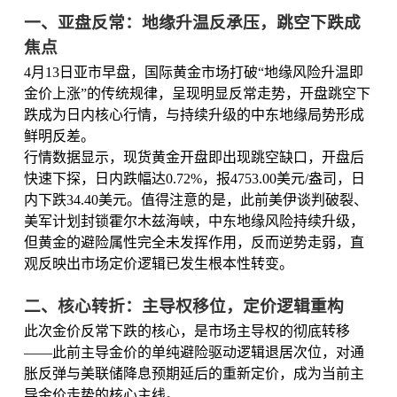
一、亚盘反常：地缘升温反承压，跳空下跌成
焦点
4月13日亚市早盘，国际黄金市场打破“地缘风险升温即
金价上涨”的传统规律，呈现明显反常走势，开盘跳空下
跌成为日内核心行情，与持续升级的中东地缘局势形成
鲜明反差。
行情数据显示，现货黄金开盘即出现跳空缺口，开盘后
快速下探，日内跌幅达0.72%，报4753.00美元/盎司，日
内下跌34.40美元。值得注意的是，此前美伊谈判破裂、
美军计划封锁霍尔木兹海峡，中东地缘风险持续升级，
但黄金的避险属性完全未发挥作用，反而逆势走弱，直
观反映出市场定价逻辑已发生根本性转变。
二、核心转折：主导权移位，定价逻辑重构
此次金价反常下跌的核心，是市场主导权的彻底转移
——此前主导金价的单纯避险驱动逻辑退居次位，对通
胀反弹与美联储降息预期延后的重新定价，成为当前主
导金价走势的核心主线。