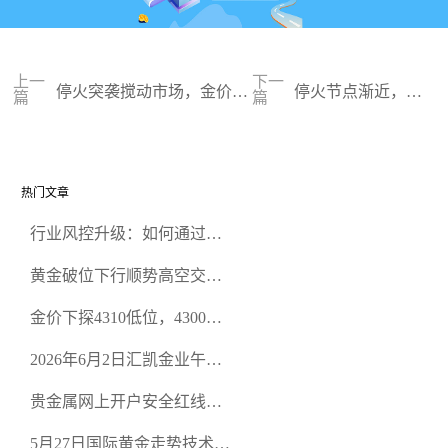
上一
下一
停火突袭搅动市场，金价狂
停火节点渐近，金
篇
篇
飙破两周高点
价反弹遇阻
热门文章
行业风控升级：如何通过正
规贵金属交易官网甄选高合
黄金破位下行顺势高空交易
规黄金开户交易平台？
策略
金价下探4310低位，4300关
口面临考验
2026年6月2日汇凯金业午盘
策略：金银双阻力位压顶，
贵金属网上开户安全红线：
空头清算算法如何布防？
从合规审查谈地下对赌盘的
5月27日国际黄金走势技术盘