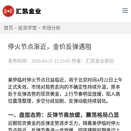
首页
>
投资学堂
>
市场分析
停火节点渐近，金价反弹遇阻
发布时间：2026-04-21 11:25:05 作者：汇凯金业原创
美伊临时停火节点日益临近，将于北京时间4月22日上午
正式失效，市场对局势走向的不确定性持续升温，原本
处于反弹态势的现货黄金，上行节奏明显放缓，陷入高
位震荡整理，多空分歧加剧，反弹动能持续弱化。
一、盘面态势：反弹节奏放缓，震荡格局凸显
近期现货黄金的反弹走势逐步乏力，随着美伊临时停火
节点临近，反弹节奏进一步放缓，彻底摆脱前期单边上