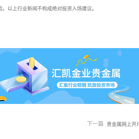
险。以上行业新闻不构成绝对投资入场建议。
下一篇
贵金属网上开