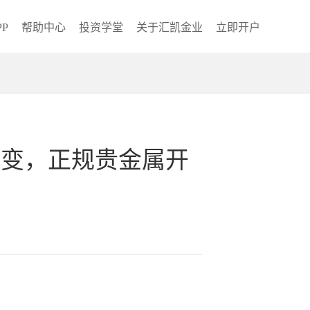
P
帮助中心
投资学堂
关于汇凯金业
立即开户
再变，正规贵金属开