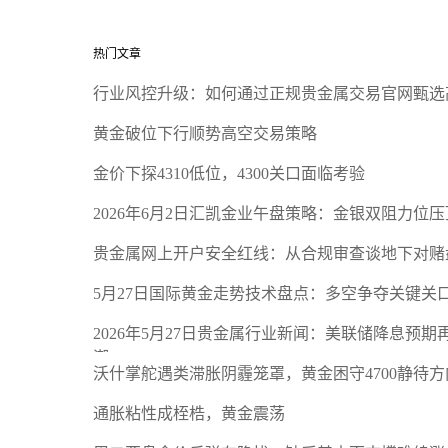
热门文章
行业风控升级：如何通过正规贵金属交易官网甄选
黄金破位下行顺势高空交易策略
金价下探4310低位，4300关口面临考验
2026年6月2日汇凯金业午盘策略：金银双阻力位
贵金属网上开户安全红线：从合规审查谈地下对赌
5月27日国际黄金走势技术盘点：多空争夺关键关
2026年5月27日贵金属行业新闻：美联储降息预
潮
沃什掌舵遇类滞胀阴霾笼罩，黄金困守4700静待方
通胀粘性成桎梏，黄金震荡