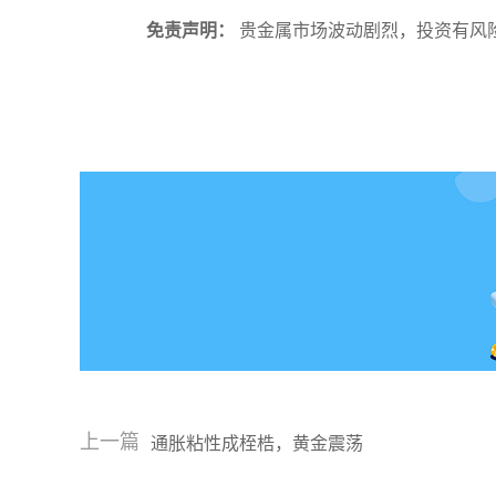
免责声明：
贵金属市场波动剧烈，投资有风
上一篇
通胀粘性成桎梏，黄金震荡