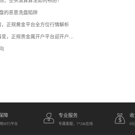
压顶，空头清算算法如何布防？
盘的恶意洗盘陷阱
口，正规黄金平台全方位行情解析
期再变，正规贵金属开户平台迎开户热
向
保障
专业服务
收
用MT5平台
专属客服，7*24h在线
0