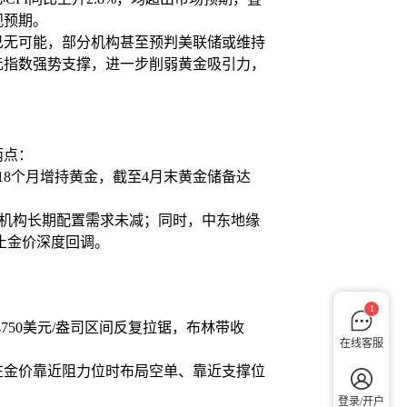
观预期。
已无可能，部分机构甚至预判美联储或维持
元指数强势支撑，进一步削弱黄金吸引力，
两点：
续18个月增持黄金，截至4月末黄金储备达
持，机构长期配置需求未减；同时，中东地缘
止金价深度回调。
1
750美元/盎司区间反复拉锯，布林带收
在线客服
在金价靠近阻力位时布局空单、靠近支撑位
登录/开户