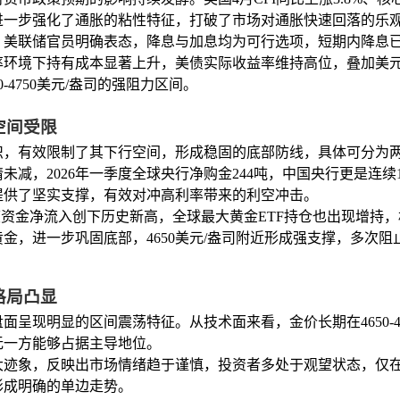
进一步强化了通胀的粘性特征，打破了市场对通胀快速回落的乐
，美联储官员明确表态，降息与加息均为可行选项，短期内降息
率环境下持有成本显著上升，美债实际收益率维持高位，叠加美
-4750美元/盎司的强阻力区间。
空间受限
织，有效限制了其下行空间，形成稳固的底部防线，具体可分为
情未减，2026年一季度全球央行净购金244吨，中国央行更是连
价提供了坚实支撑，有效对冲高利率带来的利空冲击。
季度资金净流入创下历史新高，全球最大黄金ETF持仓也出现增
金，进一步巩固底部，4650美元/盎司附近形成强支撑，多次阻
格局凸显
呈现明显的区间震荡特征。从技术面来看，金价长期在4650-4
无一方能够占据主导地位。
大迹象，反映出市场情绪趋于谨慎，投资者多处于观望状态，仅
形成明确的单边走势。