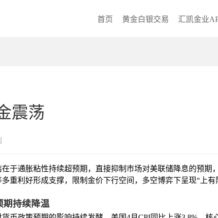
首页
黄金白银交易
汇凯金业AP
金震荡
创
结在于通胀粘性持续超预期，直接抑制市场对美联储降息的预期
多重利好形成支撑，限制金价下行空间，多空博弈下呈现“上有
预期持续降温
币政策预期的影响持续发酵。美国4月CPI同比上涨3.8%、核心C