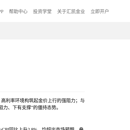
P
帮助中心
投资学堂
关于汇凯金业
立即开户
，高利率环境构筑起金价上行的强阻力；与
阻力、下有支撑”的僵持态势。
PI同比上升2.8%，均超出市场预期，叠