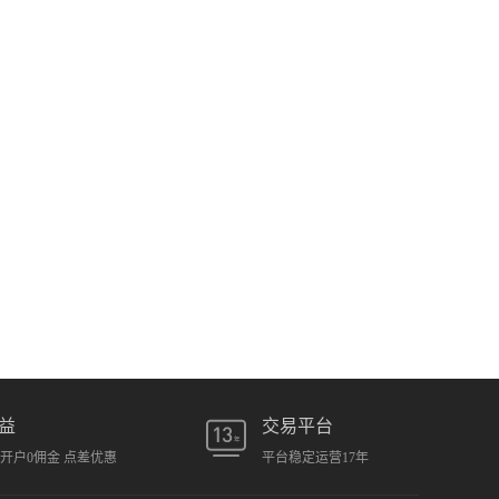
益
交易平台
元开户0佣金 点差优惠
平台稳定运营17年