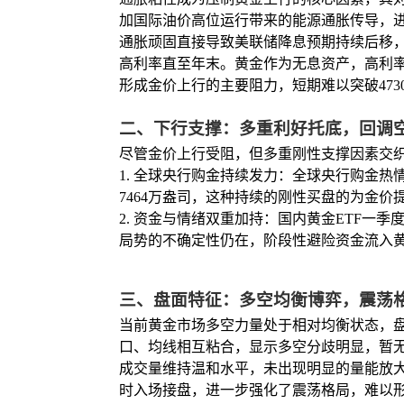
加国际油价高位运行带来的能源通胀传导，
通胀顽固直接导致美联储降息预期持续后移
高利率直至年末。黄金作为无息资产，高利
形成金价上行的主要阻力，短期难以突破4730
二、下行支撑：多重利好托底，回调
尽管金价上行受阻，但多重刚性支撑因素交
1. 全球央行购金持续发力：全球央行购金热
7464万盎司，这种持续的刚性买盘的为金
2. 资金与情绪双重加持：国内黄金ETF一
局势的不确定性仍在，阶段性避险资金流入黄
三、盘面特征：多空均衡博弈，震荡
当前黄金市场多空力量处于相对均衡状态，盘面
口、均线相互粘合，显示多空分歧明显，暂
成交量维持温和水平，未出现明显的量能放
时入场接盘，进一步强化了震荡格局，难以