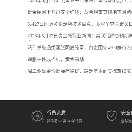
2026年6月2日汇凯金业午盘策略：金银双阻力位
贵金属网上开户安全红线：从合规审查谈地下对赌
5月27日国际黄金走势技术盘点：多空争夺关键关
2026年5月27日贵金属行业新闻：美联储降息预
潮
沃什掌舵遇类滞胀阴霾笼罩，黄金困守4700静待方
通胀粘性成桎梏，黄金震荡
周二亚盘金价反弹存隐忧，缺乏基本面支撑难续涨
行员资质
安全
贸易场AA类148号行员
全球通