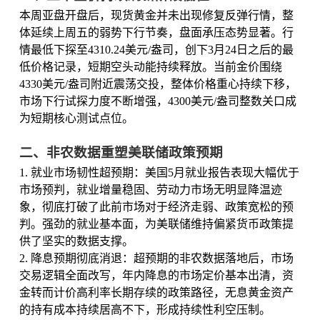
本周亚盘开盘后，现货黄金并未出现修复反弹行情，整
体延续上周五的弱势下行节奏，盘面承压态势显著。行
情最低下探至4310.24美元/盎司，创下3月24日之后的最
低价格记录，短期空头动能持续释放。当前金价围绕
4330美元/盎司附近震荡交投，整体价格重心持续下移，
市场下行试探力度不断增强，4300美元/盎司整数关口成
为短期核心测试点位。
二、非农数据重塑美联储政策预期
1. 就业市场韧性超预期：美国5月就业报告表现大幅优于
市场预判，就业增量稳固、劳动力市场无明显降温迹
象，彻底打破了此前市场对于经济走弱、政策宽松的预
判。强劲的就业基本面，为美联储维持偏紧货币政策提
供了坚实的数据支撑。
2. 降息预期彻底消退：超预期的非农数据落地后，市场
交易逻辑全面改写，年内降息的市场定价基本出清，资
金转而计价高利率长期存续的政策路径，无息黄金资产
的持有成本持续居高不下，形成持续性利空压制。