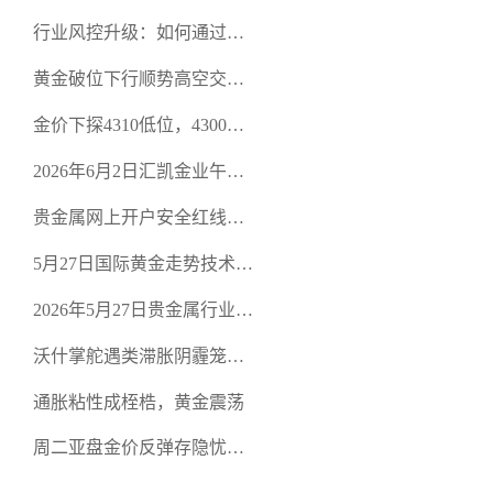
行业风控升级：如何通过正
规贵金属交易官网甄选高合
黄金破位下行顺势高空交易
规黄金开户交易平台？
策略
金价下探4310低位，4300关
口面临考验
2026年6月2日汇凯金业午盘
策略：金银双阻力位压顶，
贵金属网上开户安全红线：
空头清算算法如何布防？
从合规审查谈地下对赌盘的
5月27日国际黄金走势技术盘
恶意洗盘陷阱
点：多空争夺关键关口，正
2026年5月27日贵金属行业新
规黄金平台全方位行情解析
闻：美联储降息预期再变，
沃什掌舵遇类滞胀阴霾笼
正规贵金属开户平台迎开户
罩，黄金困守4700静待方向
热潮
通胀粘性成桎梏，黄金震荡
周二亚盘金价反弹存隐忧，
缺乏基本面支撑难续涨