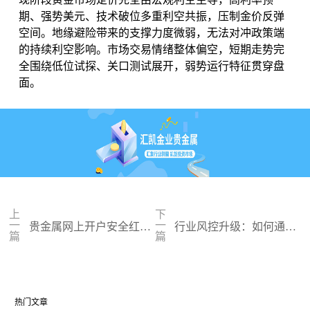
期、强势美元、技术破位多重利空共振，压制金价反弹
空间。地缘避险带来的支撑力度微弱，无法对冲政策端
的持续利空影响。市场交易情绪整体偏空，短期走势完
全围绕低位试探、关口测试展开，弱势运行特征贯穿盘
面。
上
下
一
一
贵金属网上开户安全红
行业风控升级：如何通过
篇
篇
线：从合规审查谈地下对
正规贵金属交易官网甄选
赌盘的恶意洗盘陷阱
高合规黄金开户交易平
台？
热门文章