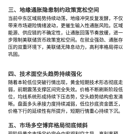
三、地缘通胀隐患制约政策宽松空间
当前中东区域局势持续动荡，地缘冲突反复发酵，不仅
带来市场避险情绪波动，更催生输入性通胀风险。区域
能源、供应链的不确定性，让通胀回落节奏放缓，进一
步限制美联储货币政策宽松空间。在就业强劲、通胀存
压的双重环境下，美联储无降息动力，高利率格局得以
巩固。
四、技术面空头趋势持续强化
随着本轮低位突破行情出现，黄金短期技术形态彻底走
弱，前期震荡支撑区间完全失效。价格不断刷新阶段低
位，均线系统形成持续下压态势，空头趋势结构愈发清
晰。盘面多头承接力度持续减弱，低位抄底资金匮乏，
价格下行的延续性有所提升，短期行情重心持续下沉。
五、市场多空博弈格局彻底倾斜
现阶段黄金市场定价完全由宏观利空主导，高利率预