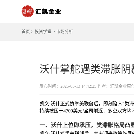
首页
>
投资学堂
>
市场分析
沃什掌舵遇类滞胀阴霾
发布时间：2026-05-13 14:42:25 作者：汇凯金业原
凯文·沃什正式执掌美联储后，即刻陷入“类
持续被困于4700美元/盎司附近，多空双
一、沃什上位即承压，类滞胀格局凸
凯文·沃什接手美联储后，并未迎来政策施展