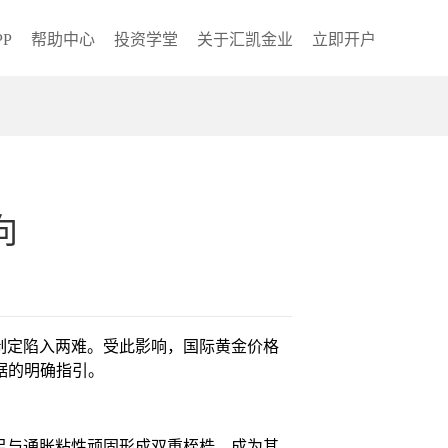
P
帮助中心
投资学堂
关于汇凯金业
立即开户
向
制定陷入两难。受此影响，国际黄金价格
据的明确指引。
足与通胀粘性顽固形成双重桎梏，成为其