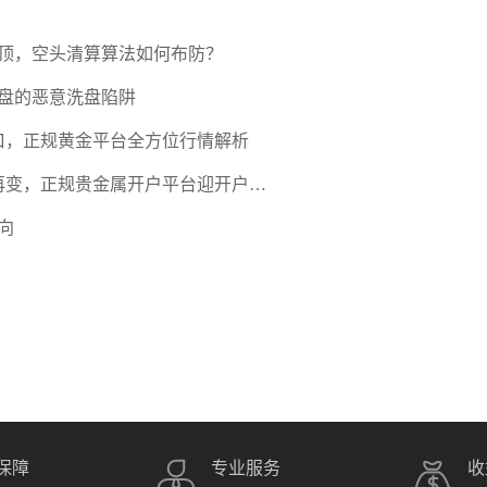
压顶，空头清算算法如何布防？
盘的恶意洗盘陷阱
口，正规黄金平台全方位行情解析
期再变，正规贵金属开户平台迎开户热
向
保障
专业服务
收