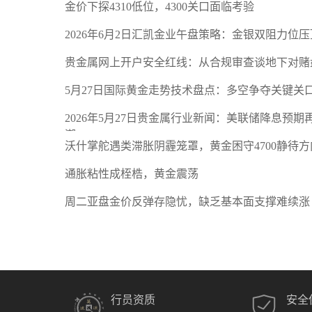
金价下探4310低位，4300关口面临考验
2026年6月2日汇凯金业午盘策略：金银双阻力位
贵金属网上开户安全红线：从合规审查谈地下对赌
5月27日国际黄金走势技术盘点：多空争夺关键关
2026年5月27日贵金属行业新闻：美联储降息预
潮
沃什掌舵遇类滞胀阴霾笼罩，黄金困守4700静待方
通胀粘性成桎梏，黄金震荡
周二亚盘金价反弹存隐忧，缺乏基本面支撑难续涨
行员资质
安全