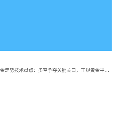
际黄金走势技术盘点：多空争夺关键关口，正规黄金平台
析