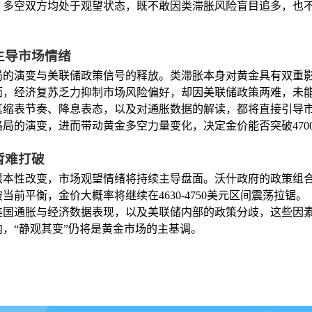
。多空双方均处于观望状态，既不敢因类滞胀风险盲目追多，也
主导市场情绪
局的演变与美联储政策信号的释放。类滞胀本身对黄金具有双重
面，经济复苏乏力抑制市场风险偏好，却因美联储政策两难，未
缩表节奏、降息表态，以及对通胀数据的解读，都将直接引导市
局的演变，进而带动黄金多空力量变化，决定金价能否突破470
暂难打破
生根本性改变，市场观望情绪将持续主导盘面。沃什政府的政策组
前平衡，金价大概率将继续在4630-4750美元区间震荡拉锯。
美国通胀与经济数据表现，以及美联储内部的政策分歧，这些因
内，“静观其变”仍将是黄金市场的主基调。