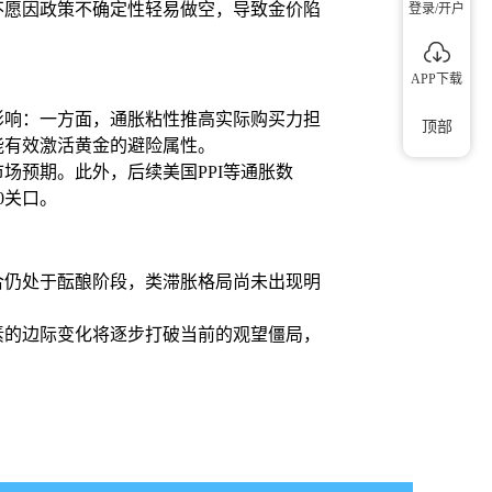
不愿因政策不确定性轻易做空，导致金价陷
登录/开户
APP下载
影响：一方面，通胀粘性推高实际购买力担
顶部
能有效激活黄金的避险属性。
场预期。此外，后续美国PPI等通胀数
0关口。
合仍处于酝酿阶段，类滞胀格局尚未出现明
素的边际变化将逐步打破当前的观望僵局，