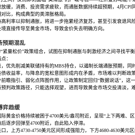
缓，消费、投资需求疲软，而通胀数据持续超预期，4月CPI同比上涨
明对比，构成典型的类滞胀格局。
持高利率以抑制通胀，将进一步拖累经济复苏，甚至引发衰退风
处境直接传导至黄金市场，导致金价失去明确方向。
场预期混乱
的“紧量松价”政策组合，试图在抑制通胀与刺激经济之间寻找平
两点：
缩表，优先削减美联储持有的MBS持仓，以遏制长端通胀预期，
美债收益率，与降息的宽松意图形成内在矛盾，市场难以判断政
减少前瞻指引、弱化点阵图作用，让政策制定回归“数据说话”，这
晰预判政策路径，只能选择观望，进而导致黄金市场交投清淡，
博弈趋缓
际黄金价格持续被困于4700美元/盎司附近，呈现“上下两难、
，随后逐步回弹至4700附近，自此陷入停滞。
，上方4730-4750美元区间形成强阻力，下方4680-4630