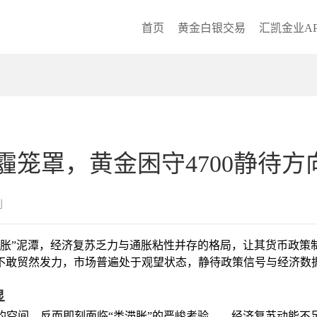
首页
黄金白银交易
汇凯金业AP
笼罩，黄金困守4700静待方
创
滞胀”泥潭，经济复苏乏力与通胀粘性并存的格局，让其货币政策
方均不敢贸然发力，市场普遍处于观望状态，静待政策信号与经济数
显
的空间，反而即刻面临“类滞胀”的严峻考验——经济复苏动能不