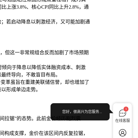
3.8%、核心CPI同比上升2.8%，通
险；若启动降息以刺激经济，又可能加剧通
衡，但这一非常规组合反而加剧了市场预期
同时倾向于降息以降低实体融资成本、刺激
策最终导向，不敢盲目布局。
一变革虽旨在重建美联储信誉，却也增加了
难以形成单边走势。
1
您好，很高兴为您服务...
区间拉锯”的态势。此前金价经历剧烈震
在线客服
美元区间构成支撑，金价在该区间内反复拉锯，