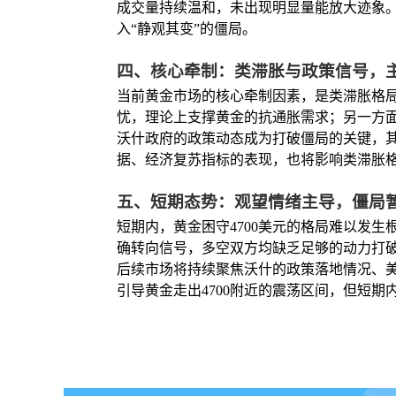
成交量持续温和，未出现明显量能放大迹象
入“静观其变”的僵局。
四、核心牵制：类滞胀与政策信号，
当前黄金市场的核心牵制因素，是类滞胀格
忧，理论上支撑黄金的抗通胀需求；另一方
沃什政府的政策动态成为打破僵局的关键，其
据、经济复苏指标的表现，也将影响类滞胀格
五、短期态势：观望情绪主导，僵局
短期内，黄金困守4700美元的格局难以发
确转向信号，多空双方均缺乏足够的动力打破当
后续市场将持续聚焦沃什的政策落地情况、
引导黄金走出4700附近的震荡区间，但短期