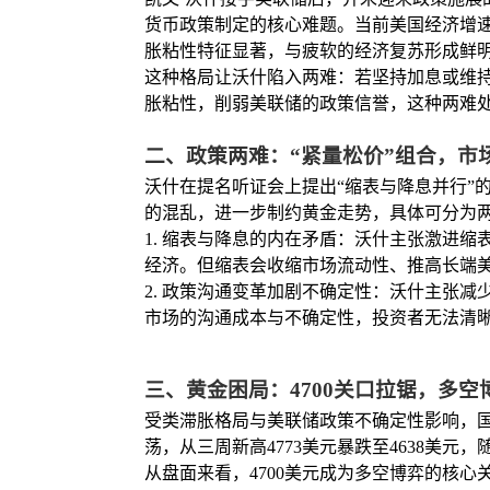
货币政策制定的核心难题。当前美国经济增速放
胀粘性特征显著，与疲软的经济复苏形成鲜
这种格局让沃什陷入两难：若坚持加息或维
胀粘性，削弱美联储的政策信誉，这种两难
二、政策两难：“紧量松价”组合，市
沃什在提名听证会上提出“缩表与降息并行”
的混乱，进一步制约黄金走势，具体可分为
1. 缩表与降息的内在矛盾：沃什主张激进
经济。但缩表会收缩市场流动性、推高长端
2. 政策沟通变革加剧不确定性：沃什主张
市场的沟通成本与不确定性，投资者无法清
三、黄金困局：4700关口拉锯，多空
受类滞胀格局与美联储政策不确定性影响，国
荡，从三周新高4773美元暴跌至4638美元
从盘面来看，4700美元成为多空博弈的核心关口