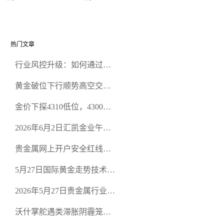
金价反弹遇阻
留与沃什改革成市场焦点
热门文章
行业风控升级：如何通过正
规贵金属交易官网甄选高合
黄金破位下行顺势高空交易
规黄金开户交易平台？
策略
金价下探4310低位，4300关
口面临考验
2026年6月2日汇凯金业午盘
策略：金银双阻力位压顶，
贵金属网上开户安全红线：
空头清算算法如何布防？
从合规审查谈地下对赌盘的
5月27日国际黄金走势技术盘
恶意洗盘陷阱
点：多空争夺关键关口，正
2026年5月27日贵金属行业新
规黄金平台全方位行情解析
闻：美联储降息预期再变，
沃什掌舵遇类滞胀阴霾笼
正规贵金属开户平台迎开户
罩，黄金困守4700静待方向