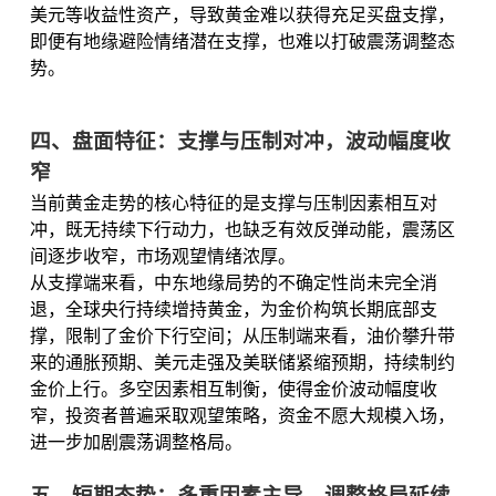
美元等收益性资产，导致黄金难以获得充足买盘支撑，
即便有地缘避险情绪潜在支撑，也难以打破震荡调整态
势。
四、盘面特征：支撑与压制对冲，波动幅度收
窄
当前黄金走势的核心特征的是支撑与压制因素相互对
冲，既无持续下行动力，也缺乏有效反弹动能，震荡区
间逐步收窄，市场观望情绪浓厚。
从支撑端来看，中东地缘局势的不确定性尚未完全消
退，全球央行持续增持黄金，为金价构筑长期底部支
撑，限制了金价下行空间；从压制端来看，油价攀升带
来的通胀预期、美元走强及美联储紧缩预期，持续制约
金价上行。多空因素相互制衡，使得金价波动幅度收
窄，投资者普遍采取观望策略，资金不愿大规模入场，
进一步加剧震荡调整格局。
五、短期态势：多重因素主导，调整格局延续