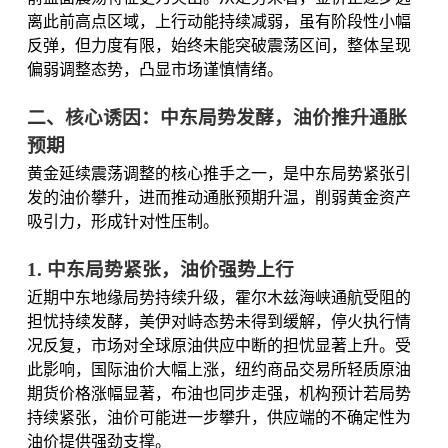
离此前高点区域，上行动能持续减弱，虽有阶段性小幅
反弹，但力度有限，始终未能突破震荡区间，整体呈现
偏弱调整态势，凸显市场谨慎情绪。
二、核心诱因：中东局势发酵，油价推升通胀
预期
黄金延续震荡调整的核心推手之一，是中东局势紧张引
发的油价攀升，进而推动通胀预期升温，削弱黄金资产
吸引力，形成针对性压制。
1. 中东局势紧张，油价强势上行
近期中东地缘局势持续升级，霍尔木兹海峡通航受阻的
担忧持续发酵，美伊对峙态势未得到缓解，停火执行情
况反复，市场对全球原油供应中断的担忧显著上升。受
此影响，国际油价大幅上涨，纽约商品交易所轻质原油
期货价格涨幅显著，布油也同步走强，机构预计若局势
持续紧张，油价可能进一步攀升，供应端的不确定性为
油价提供强劲支撑。