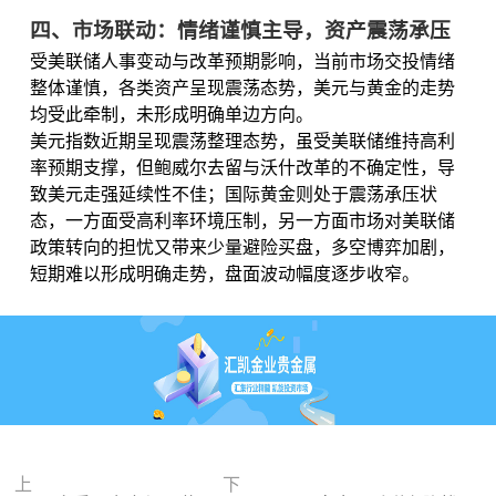
四、市场联动：情绪谨慎主导，资产震荡承压
受美联储人事变动与改革预期影响，当前市场交投情绪
整体谨慎，各类资产呈现震荡态势，美元与黄金的走势
均受此牵制，未形成明确单边方向。
美元指数近期呈现震荡整理态势，虽受美联储维持高利
率预期支撑，但鲍威尔去留与沃什改革的不确定性，导
致美元走强延续性不佳；国际黄金则处于震荡承压状
态，一方面受高利率环境压制，另一方面市场对美联储
政策转向的担忧又带来少量避险买盘，多空博弈加剧，
短期难以形成明确走势，盘面波动幅度逐步收窄。
上
下