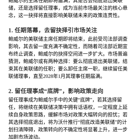
鲍威尔的主席任期即将届满，其是否会彻底退出美联
储，还是选择留任理事，成为当前市场最关注的核心悬
念，这一抉择将直接影响美联储未来的政策连贯性。
1. 任期落幕，去留抉择引市场关注
鲍威尔的美联储主席任期即将结束，此前受司法部调查
影响，其去留一度充满不确定性，而随着司法部近期宣
布终止调查，鲍威尔的抉择空间进一步扩大。市场普遍
猜测，鲍威尔或有两种选择：要么彻底退出美联储，结
束其在美联储的任职；要么卸任主席一职，继续留任美
联储理事，直至2028年1月其理事任期届满。
2. 留任理事成“底牌”，影响政策走向
留任理事成为鲍威尔手中的关键“底牌”，若其选择留
任，将继续在美联储决策中拥有话语权，一定程度上延
续自身政策思路，缓解市场对政策大幅转向的担忧；若
其选择彻底退出，将为沃什推行“彻底改造美联储”的计
划扫清障碍，政策转向的不确定性将显著上升，进一步
加剧市场波动。