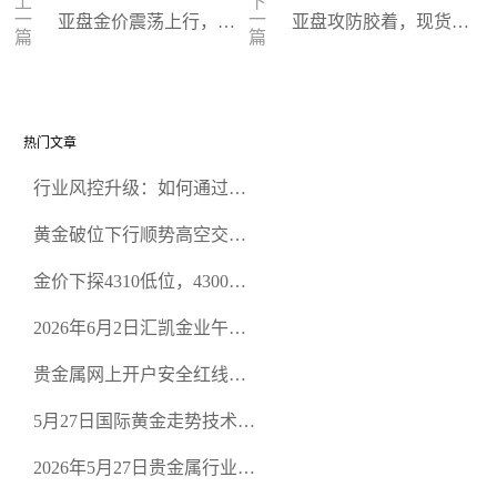
上
下
一
一
亚盘金价震荡上行，停
亚盘攻防胶着，现货黄
篇
篇
火背景下韧性凸显
金死守4800生命线
热门文章
行业风控升级：如何通过正
规贵金属交易官网甄选高合
黄金破位下行顺势高空交易
规黄金开户交易平台？
策略
金价下探4310低位，4300关
口面临考验
2026年6月2日汇凯金业午盘
策略：金银双阻力位压顶，
贵金属网上开户安全红线：
空头清算算法如何布防？
从合规审查谈地下对赌盘的
5月27日国际黄金走势技术盘
恶意洗盘陷阱
点：多空争夺关键关口，正
2026年5月27日贵金属行业新
规黄金平台全方位行情解析
闻：美联储降息预期再变，