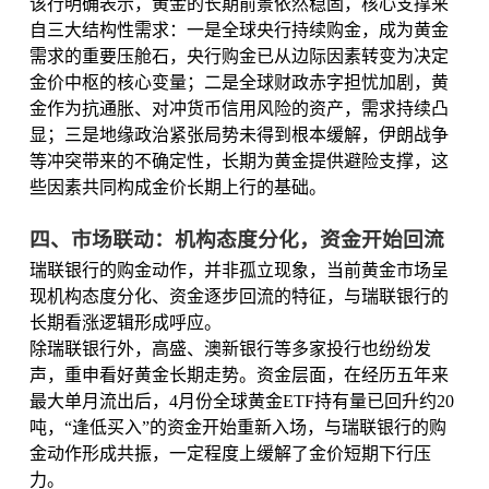
该行明确表示，黄金的长期前景依然稳固，核心支撑来
自三大结构性需求：一是全球央行持续购金，成为黄金
需求的重要压舱石，央行购金已从边际因素转变为决定
金价中枢的核心变量；二是全球财政赤字担忧加剧，黄
金作为抗通胀、对冲货币信用风险的资产，需求持续凸
显；三是地缘政治紧张局势未得到根本缓解，伊朗战争
等冲突带来的不确定性，长期为黄金提供避险支撑，这
些因素共同构成金价长期上行的基础。
四、市场联动：机构态度分化，资金开始回流
瑞联银行的购金动作，并非孤立现象，当前黄金市场呈
现机构态度分化、资金逐步回流的特征，与瑞联银行的
长期看涨逻辑形成呼应。
除瑞联银行外，高盛、澳新银行等多家投行也纷纷发
声，重申看好黄金长期走势。资金层面，在经历五年来
最大单月流出后，4月份全球黄金ETF持有量已回升约20
吨，“逢低买入”的资金开始重新入场，与瑞联银行的购
金动作形成共振，一定程度上缓解了金价短期下行压
力。