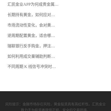
汇凯金业APP为何成贵金属交
易优选？
长期持有黄金，如何应对中
间大幅回调的心态问题？
市场流动性变化，会对黄金
成交价格产生哪些影响？
逆周期配置黄金，适合哪类
风险偏好的投资者？
瑞联银行反手购金，押注黄
金长期价值
如何利用成交量辅助判断黄
金价格的趋势强弱？
不同周期 K 线信号冲突时，
黄金交易该以哪个为准？
风险提示：金融市场存在风险，黄金投资具有高杠杆性。汇凯金业
致力于为投资者提供正规、安全的交易环境。