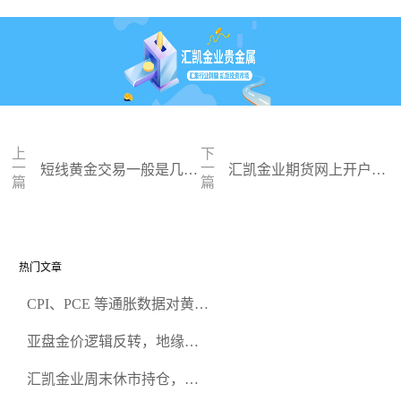
上
下
一
一
短线黄金交易一般是几小
汇凯金业期货网上开户软
篇
篇
时？2025年全面解析与实
件：2025年投资者的智能
战策略
化门户
热门文章
CPI、PCE 等通胀数据对黄金
行情的影响有何差异？
亚盘金价逻辑反转，地缘升
温难阻跳空下跌
汇凯金业周末休市持仓，会
额外增加持仓成本吗？