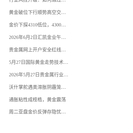
规贵金属交易官网甄选高合
黄金破位下行顺势高空交易
规黄金开户交易平台？
策略
金价下探4310低位，4300关
口面临考验
2026年6月2日汇凯金业午盘
策略：金银双阻力位压顶，
贵金属网上开户安全红线：
空头清算算法如何布防？
从合规审查谈地下对赌盘的
5月27日国际黄金走势技术盘
恶意洗盘陷阱
点：多空争夺关键关口，正
2026年5月27日贵金属行业新
规黄金平台全方位行情解析
闻：美联储降息预期再变，
沃什掌舵遇类滞胀阴霾笼
正规贵金属开户平台迎开户
罩，黄金困守4700静待方向
热潮
通胀粘性成桎梏，黄金震荡
周二亚盘金价反弹存隐忧，
缺乏基本面支撑难续涨