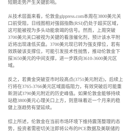
短期走势产生关键影响。
从技术层面来看，伦敦金glppress.com本周在3800美元关
口前受阻，日线图相对强弱指数(RSI)仍处于超买区域，
这可能被视为多头动能衰竭的信号。然而，上周突破
3700美元关口被视为关键的看涨催化剂，预计该水平附
近将出现逢低买盘。3700美元现已转为强支撑位，若有
效跌破该支撑位，可能引发技术性抛售，推动伦敦金下
探3650美元的中间支撑，进一步跌向3610-3600美元区
域。
反之，若黄金突破亚市时段高点(3751美元附近)，后续上
行将在3765-3766美元区域面临阻力，有效突破后可能重
新测试3790美元附近的历史峰值。如果伦敦金能够持续
站稳3800美元心理关口上方，则意味着近一个月来的稳
健上涨趋势有望延续。
综上所述，伦敦金在当前市场环境下维持震荡整理的态
势，投资者需密切关注即将公布的PCE数据及美联储的