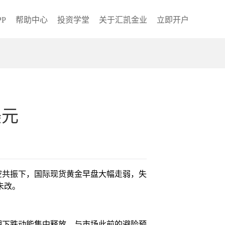
P
帮助中心
投资学堂
关于汇凯金业
立即开户
美元
空共振下，国际现货黄金早盘大幅走弱，失
未改。
期下跌动能集中释放，与市场此前的避险预