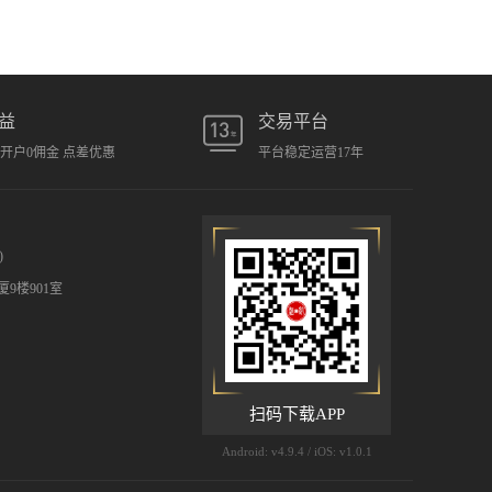
益
交易平台
元开户0佣金 点差优惠
平台稳定运营17年
)
9楼901室
扫码下载APP
Android: v4.9.4 / iOS: v1.0.1