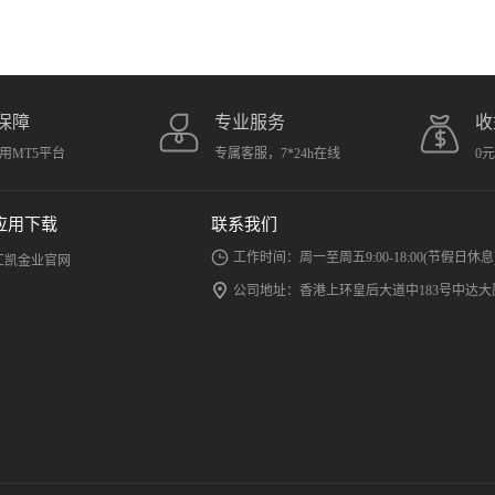
保障
专业服务
收
用MT5平台
专属客服，7*24h在线
0
应用下载
联系我们
工作时间：周一至周五9:00-18:00(节假日休息
汇凯金业官网
公司地址：香港上环皇后大道中183号中达大厦