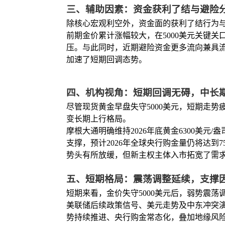
三、辅助因素：资金获利了结与避险
除核心宏观利空外，资金面的获利了结行为
前期金价累计涨幅较大，在5000美元关键
压。与此同时，近期避险资金更多流向兼具
加速了短期回调态势。
四、机构视角：短期回调无碍，中长
尽管现货黄金早盘失守5000美元，短期走
变长期上行格局。
摩根大通明确维持2026年底黄金6300美元
支撑，预计2026年全球央行购金量仍将达到
势头有所放缓，但新主权主体入市拓宽了需
五、短期格局：震荡调整延续，支撑
短期来看，金价失守5000美元后，弱势震
美联储后续政策信号、美元走势及中东冲突演变
势持续推进、央行购金常态化，叠加地缘风