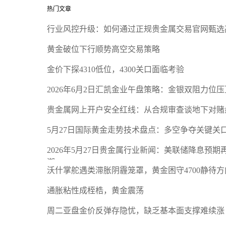
热门文章
行业风控升级：如何通过正规贵金属交易官网甄选
黄金破位下行顺势高空交易策略
金价下探4310低位，4300关口面临考验
2026年6月2日汇凯金业午盘策略：金银双阻力位
贵金属网上开户安全红线：从合规审查谈地下对赌
5月27日国际黄金走势技术盘点：多空争夺关键关
2026年5月27日贵金属行业新闻：美联储降息预
潮
沃什掌舵遇类滞胀阴霾笼罩，黄金困守4700静待方
通胀粘性成桎梏，黄金震荡
周二亚盘金价反弹存隐忧，缺乏基本面支撑难续涨