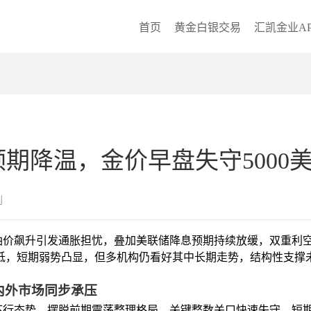
首页
黄金白银交易
汇凯金业AP
期降温，金价早盘失守5000
创
油价飙升引发通胀担忧，叠加美联储降息预期持续放缓，双重利
月新低，短期弱势凸显，但多机构仍看好其中长期走势，结构性支撑
内外市场同步承压
下行态势，摆脱前期震荡整理格局，关键整数关口快速失守，短