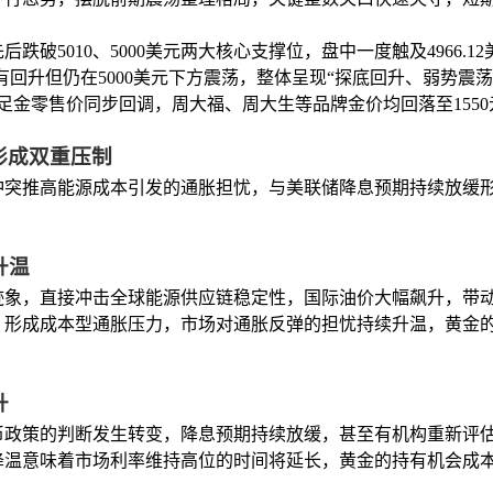
破5010、5000美元两大核心支撑位，盘中一度触及4966.
有回升但仍在5000美元下方震荡，整体呈现“探底回升、弱势震
店足金零售价同步回调，周大福、周大生等品牌金价均回落至1550
形成双重压制
东冲突推高能源成本引发的通胀担忧，与美联储降息预期持续放缓
升温
迹象，直接冲击全球能源供应链稳定性，国际油价大幅飙升，带
，形成成本型通胀压力，市场对通胀反弹的担忧持续升温，黄金
升
币政策的判断发生转变，降息预期持续放缓，甚至有机构重新评
降温意味着市场利率维持高位的时间将延长，黄金的持有机会成