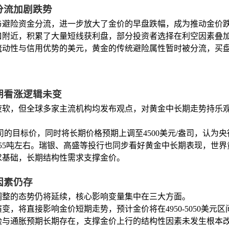
分流加剧跌势
与避险资金分流，进一步放大了金价的早盘跌幅，成为推动金价
关口附近，积累了大量短线获利盘，部分投资者选择在利空因素叠
流动性与信用优势的美元，黄金的传统避险属性暂时被分流，买
期看涨逻辑未变
势疲软，但全球多家主流机构均发布观点，对黄金中长期走势持乐
/盎司的目标价，同时将长期价格预期上调至4500美元/盎司，认
755吨左右。瑞银、高盛等投行也同步看好黄金中长期表现，世界黄
求基础，长期结构性需求支撑金价。
因素仍存
荡调整的态势仍将延续，核心影响变量集中在三大方面。
，将直接影响金价短期走势，预计金价将在4950-5050美元
险与通胀预期长期存在，支撑金价上行的结构性因素未发生根本