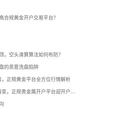
高合规黄金开户交易平台？
压顶，空头清算算法如何布防？
盘的恶意洗盘陷阱
口，正规黄金平台全方位行情解析
期再变，正规贵金属开户平台迎开户热
向