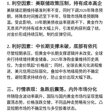
1. 利空因素：美联储政策压制，持有成本高企
美联储近期维持基准利率不变，同时下调2026年降息预
期，将降息时间推迟至下半年，导致市场降息预期降
温。受此影响，10年期美债收益率居高不下，黄金作为
无息资产的持有成本大幅上升，引发机构获利盘了结，
对金价形成持续压制，制约反弹空间。
2. 利好因素：中长期支撑未破，底部有依托
尽管短期承压，但黄金中长期支撑逻辑并未改变。全球
央行持续增持黄金储备，2025年净购金量维持历史高
位，为金价筑起“价格底”；同时，全球去美元化进程推
进、美元信用边际弱化，叠加中东地缘局势的不确定
性，避险需求持续存在，防止金价出现大幅下跌。
三、行情表现：急跌后震荡，内外市场分化
伴随隐含波动率飙升，国际与国内黄金市场均呈现宽幅
震荡态势，价格涨跌交替，不同品种走势略有分化，凸
显短期市场的不确定性与多空胶着状态。