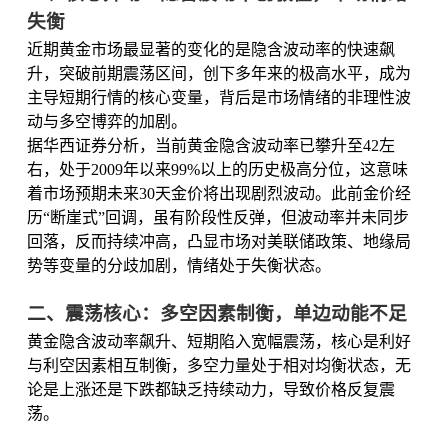
失衡
近期黄金市场最显著的变化的是隐含波动率的快速飙
升，突破前期震荡区间，创下多年来的极高水平，成为
主导短期行情的核心变量，背后是市场情绪的非理性波
动与多空博弈的加剧。
据华西证券分析，当前黄金隐含波动率已攀升至42左
右，处于2009年以来99%以上的历史极高分位，这意味
着市场预期未来30天金价将出现剧烈波动。此前金价经
历“断崖式”回调，虽有阶段性反弹，但波动率并未同步
回落，反而持续冲高，凸显市场对美联储政策、地缘局
势等变量的分歧加剧，情绪处于失衡状态。
二、震荡核心：多空因素制衡，单边动能不足
黄金隐含波动率飙升、短期陷入宽幅震荡，核心是利好
与利空因素相互制衡，多空力量处于相对均衡状态，无
论是上涨还是下跌都缺乏持续动力，导致价格反复震
荡。