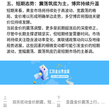
五、短期态势：震荡筑底为主，博弈持续升温
短期来看，黄金市场将持续处于高波动、宽震荡的格
局，金价难以形成明确单边走势，多空博弈将围绕关键
价位持续发酵。
当前金价的震荡调整，更多是前期超涨后的深度修正，
尽管中长期支撑逻辑坚实，但短期修复需要时间。市场
将持续关注隐含波动率变化、美联储政策动向以及地缘
局势进展，这些因素的细微变动都可能引发金价的短期
波动，宽幅震荡、震荡筑底仍是短期市场的主基调。
上
下
一
一
双杀扰动金价剧震，短线
亚盘金价震荡上行，停
篇
篇
急跌探底后震荡回弹
火背景下韧性凸显